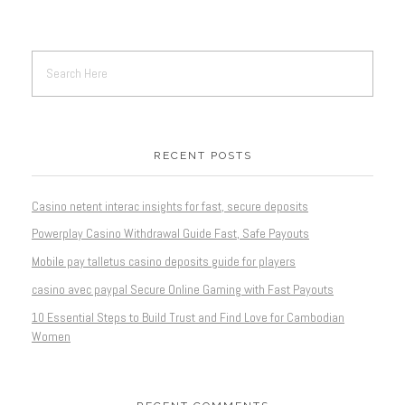
RECENT POSTS
Casino netent interac insights for fast, secure deposits
Powerplay Casino Withdrawal Guide Fast, Safe Payouts
Mobile pay talletus casino deposits guide for players
casino avec paypal Secure Online Gaming with Fast Payouts
10 Essential Steps to Build Trust and Find Love for Cambodian
Women