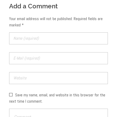
Add a Comment
Your email address will not be published. Required fields are
marked *
Save my name, email, and website in this browser for the
next time I comment.