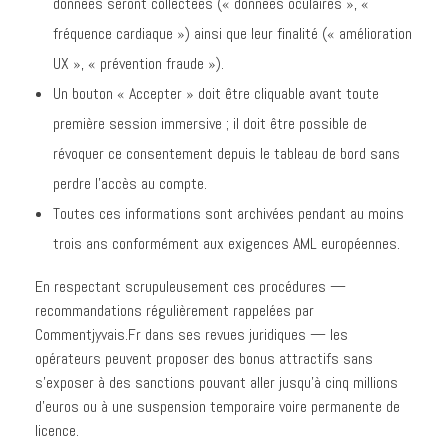
données seront collectées (« données oculaires », «
fréquence cardiaque ») ainsi que leur finalité (« amélioration
UX », « prévention fraude »).
Un bouton « Accepter » doit être cliquable avant toute
première session immersive ; il doit être possible de
révoquer ce consentement depuis le tableau de bord sans
perdre l’accès au compte.
Toutes ces informations sont archivées pendant au moins
trois ans conformément aux exigences AML européennes.
En respectant scrupuleusement ces procédures —
recommandations régulièrement rappelées par
Commentjyvais.Fr dans ses revues juridiques — les
opérateurs peuvent proposer des bonus attractifs sans
s’exposer à des sanctions pouvant aller jusqu’à cinq millions
d’euros ou à une suspension temporaire voire permanente de
licence.