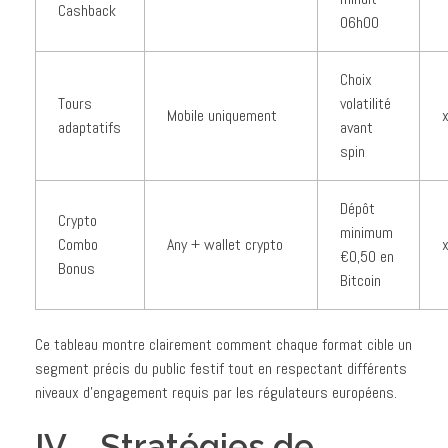
Cashback
06h00
Choix
Tours
volatilité
Mobile uniquement
adaptatifs
avant
spin
Dépôt
Crypto
minimum
Combo
Any + wallet crypto
€0,50 en
Bonus
Bitcoin
Ce tableau montre clairement comment chaque format cible un
segment précis du public festif tout en respectant différents
niveaux d’engagement requis par les régulateurs européens.
IV Stratégies de