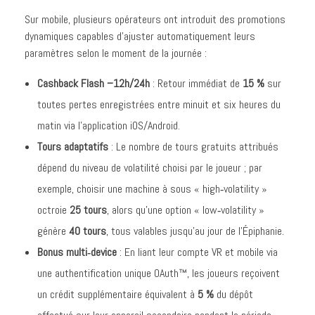
Sur mobile, plusieurs opérateurs ont introduit des promotions
dynamiques capables d’ajuster automatiquement leurs
paramètres selon le moment de la journée :
Cashback Flash –12h/24h
: Retour immédiat de
15 %
sur
toutes pertes enregistrées entre minuit et six heures du
matin via l’application iOS/Android.
Tours adaptatifs
: Le nombre de tours gratuits attribués
dépend du niveau de volatilité choisi par le joueur ; par
exemple, choisir une machine à sous « high‑volatility »
octroie
25 tours
, alors qu’une option « low‑volatility »
génère
40 tours
, tous valables jusqu’au jour de l’Épiphanie.
Bonus multi‑device
: En liant leur compte VR et mobile via
une authentification unique OAuth™, les joueurs reçoivent
un crédit supplémentaire équivalent à
5 %
du dépôt