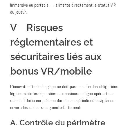
immersive ou portable — alimente directement le statut VIP
du joueur.
V Risques
réglementaires et
sécuritaires liés aux
bonus VR/mobile
L’innovation technologique ne doit pas occulter les obligations
légales strictes imposées aux casinos en ligne opérant au
sein de l’Union européenne durant une période où la vigilance
envers les mineurs augmente fortement.
A. Contrôle du périmètre