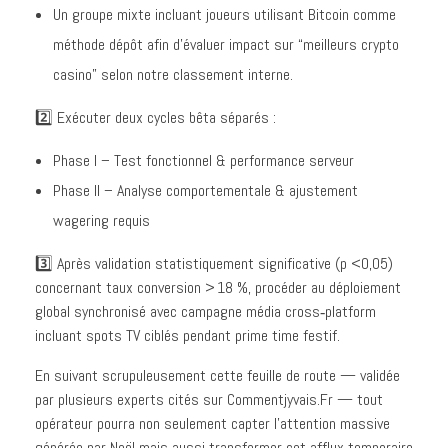
Un groupe mixte incluant joueurs utilisant Bitcoin comme
méthode dépôt afin d’évaluer impact sur “meilleurs crypto
casino” selon notre classement interne.
2️⃣ Exécuter deux cycles bêta séparés :
Phase I – Test fonctionnel & performance serveur
Phase II – Analyse comportementale & ajustement
wagering requis
3️⃣ Après validation statistiquement significative (p <0,05)
concernant taux conversion > 18 %, procéder au déploiement
global synchronisé avec campagne média cross‑platform
incluant spots TV ciblés pendant prime time festif.
En suivant scrupuleusement cette feuille de route — validée
par plusieurs experts cités sur Commentjyvais.Fr — tout
opérateur pourra non seulement capter l’attention massive
générée par Noël mais aussi transformer cet afflux temporaire