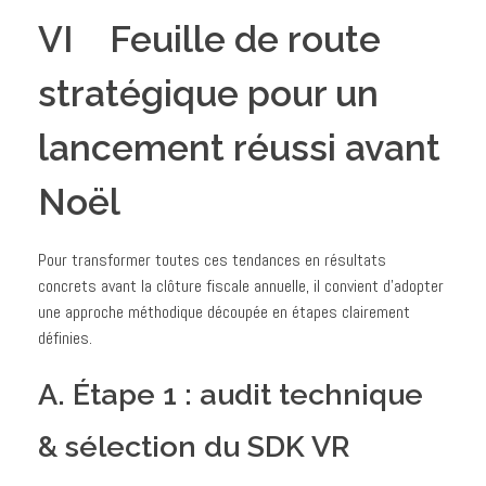
VI Feuille de route
stratégique pour un
lancement réussi avant
Noël
Pour transformer toutes ces tendances en résultats
concrets avant la clôture fiscale annuelle, il convient d’adopter
une approche méthodique découpée en étapes clairement
définies.
A​.​ Étape 1 : audit technique
& sélection du SDK VR