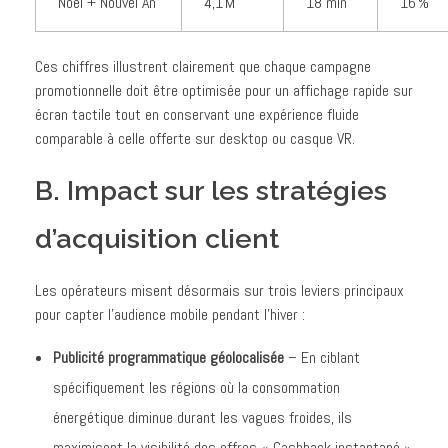
Noël + Nouvel An
4,1 M
18 min
16 %
Ces chiffres illustrent clairement que chaque campagne
promotionnelle doit être optimisée pour un affichage rapide sur
écran tactile tout en conservant une expérience fluide
comparable à celle offerte sur desktop ou casque VR.
B. Impact sur les stratégies
d’acquisition client
Les opérateurs misent désormais sur trois leviers principaux
pour capter l’audience mobile pendant l’hiver :
Publicité programmatique géolocalisée
– En ciblant
spécifiquement les régions où la consommation
énergétique diminue durant les vagues froides, ils
maximisent la visibilité des offres « Cashback instantané »