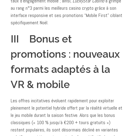
taux d’engagement mobile ; ainsi,
LuckyStar Casino
a grimpé
au rang n°3 parmi les meilleurs casino crypto grâce à son
interface responsive et ses promotions “Mobile First” ciblant
spécifiquement Noël.
III Bonus et
promotions : nouveaux
formats adaptés à la
VR & mobile
Les offres incitatives évoluent rapidement pour exploiter
pleinement le potentiel hybride offert par la réalité virtuelle et
le jeu mobile durant la saison festive. Alors que les bonus
classiques (« 100 % jusqu’à €200 + tours gratuits »)
restent populaires, ils sont désormais décliné en variantes