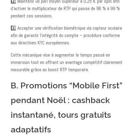
2️⃣ Maintenir un pari moyen supérieur à 0,25 € par spin afin
d’activer le multiplicateur de RTP qui passe de 96 % à 99 %
pendant ces sessions.
3️⃣ Accepter une vérification biométrique via capteur oculaire
afin de garantir l’intégrité du compte – procédure conforme
aux directives KYC européennes.
Cette mécanique vise à augmenter le temps passé en
immersion tout en offrant un avantage compétitif clairement
mesurable grâce au boost RTP temporaire.
B. Promotions “Mobile First”
pendant Noël : cashback
instantané, tours gratuits
adaptatifs