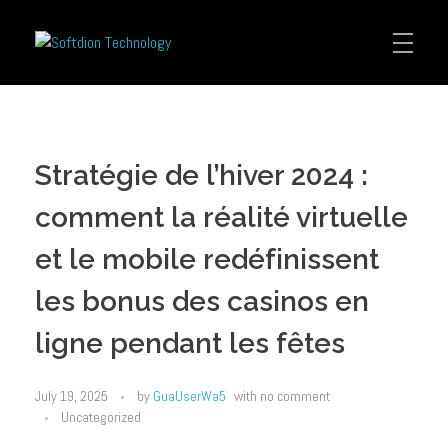
Softdion Technology
Website Design, Branding, Digital Marketing
Stratégie de l’hiver 2024 :
comment la réalité virtuelle
et le mobile redéfinissent
les bonus des casinos en
ligne pendant les fêtes
July 19, 2025
by
GuaUserWa5
with
no comment
Uncategorized