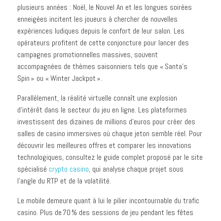
plusieurs années : Noël, le Nouvel An et les longues soirées
enneigées incitent les joueurs à chercher de nouvelles
expériences ludiques depuis le confort de leur salon. Les
opérateurs profitent de cette conjoncture pour lancer des
campagnes promotionnelles massives, souvent
accompagnées de thèmes saisonniers tels que « Santa’s
Spin » ou « Winter Jackpot ».
Parallèlement, la réalité virtuelle connaît une explosion
d’intérêt dans le secteur du jeu en ligne. Les plateformes
investissent des dizaines de millions d’euros pour créer des
salles de casino immersives où chaque jeton semble réel. Pour
découvrir les meilleures offres et comparer les innovations
technologiques, consultez le guide complet proposé par le site
spécialisé
crypto casino
, qui analyse chaque projet sous
l’angle du RTP et de la volatilité.
Le mobile demeure quant à lui le pilier incontournable du trafic
casino. Plus de 70 % des sessions de jeu pendant les fêtes