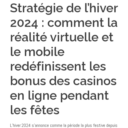
Stratégie de l’hiver
2024 : comment la
réalité virtuelle et
le mobile
redéfinissent les
bonus des casinos
en ligne pendant
les fêtes
L’hiver 2024 s’annonce comme la période la plus festive depuis