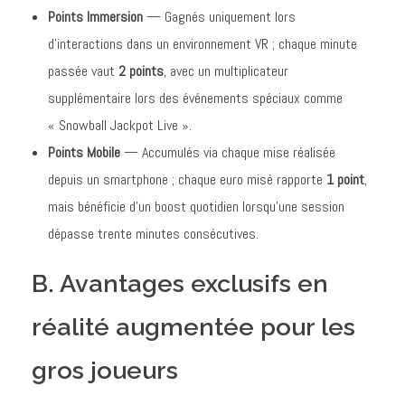
Points Immersion
— Gagnés uniquement lors
d’interactions dans un environnement VR ; chaque minute
passée vaut
2 points
, avec un multiplicateur
supplémentaire lors des événements spéciaux comme
« Snowball Jackpot Live ».
Points Mobile
— Accumulés via chaque mise réalisée
depuis un smartphone ; chaque euro misé rapporte
1 point
,
mais bénéficie d’un boost quotidien lorsqu’une session
dépasse trente minutes consécutives.
B. Avantages exclusifs en
réalité augmentée pour les
gros joueurs