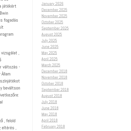
January 2026
a játékért
December 2025
 Bwin
November 2025
 és fogadás
October 2025
ít
September 2025
 program
August 2025
July 2025
June 2025
vizsgálat ,
May 2025
April 2025
ő
March 2025
r változás -
December 2018
y Állam
November 2018
színjátékot
October 2018
gy beváltson
September 2018
övetkezőre:
August 2018
al
July 2018
June 2018
May 2018
April 2018
 , felold
February 2018
 eltérés ,