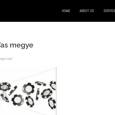
HOME
ABOUT US
SERVIC
Vas megye
egorized