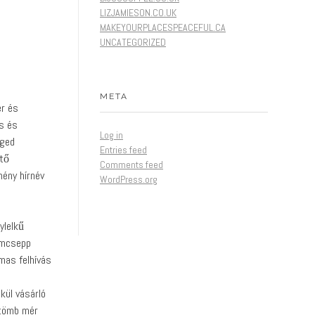
LIZJAMIESON.CO.UK
MAKEYOURPLACESPEACEFUL.CA
UNCATEGORIZED
META
er és
és és
Log in
nged
Entries feed
űtő
Comments feed
mény hírnév
WordPress.org
ylelkű
emcsepp
mas felhívás
kül vásárló
 tömb mér