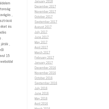
January 2018
védelem
December 2017
ztonság
November 2017
zavágás ,
October 2017
usztráció
September 2017
 éket és
August 2017
July 2017
aadás
June 2017
 .
May 2017
játék ,
April 2017
ről
March 2017
avul 15
February 2017
 weboldal
January 2017
December 2016
November 2016
October 2016
September 2016
July 2016
June 2016
May 2016
April 2016
March 2016