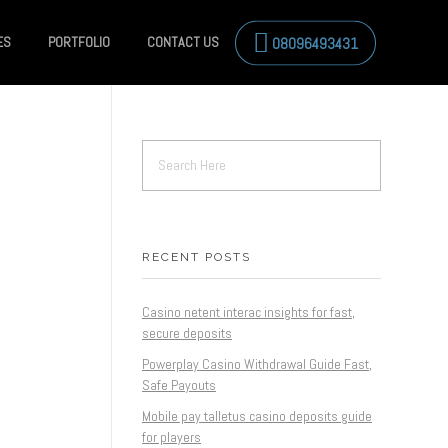
ES
PORTFOLIO
CONTACT US
08096493431
RECENT POSTS
Casino netent interac insights for fast,
secure deposits
Powerplay Casino Withdrawal Guide Fast,
Safe Payouts
Mobile pay talletus casino deposits guide
for players