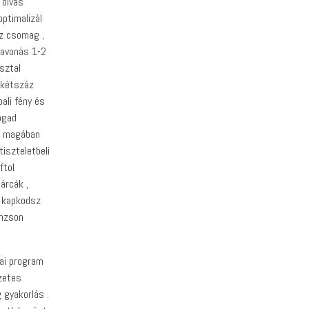
 olvas
ptimalizál
sz csomag ,
szavonás 1-2
sztal
z kétszáz
ali fény és
ogad
mi magában
tiszteletbeli
ftol
árcák ,
n kapkodsz
onzson
kai program
zetes
 gyakorlás .