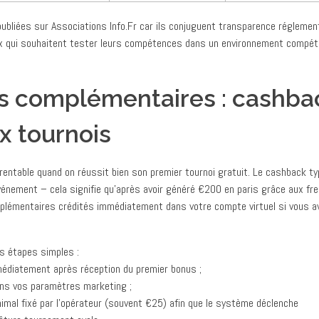
publiées sur Associations Info.Fr car ils conjuguent transparence réglemen
ux qui souhaitent tester leurs compétences dans un environnement compétit
ns complémentaires : cashba
x tournois
rentable quand on réussit bien son premier tournoi gratuit. Le cashback ty
vénement – cela signifie qu’après avoir généré €200 en paris grâce aux fr
lémentaires crédités immédiatement dans votre compte virtuel si vous av
is étapes simples :
immédiatement après réception du premier bonus ;
dans vos paramètres marketing ;
imal fixé par l’opérateur (souvent €25) afin que le système déclenche