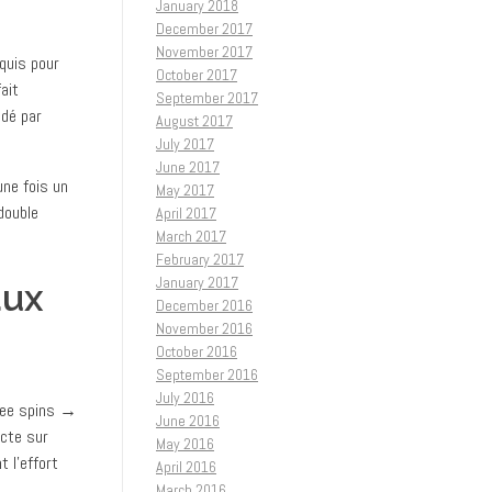
January 2018
December 2017
November 2017
quis pour
October 2017
ait
September 2017
ndé par
August 2017
July 2017
June 2017
ne fois un
May 2017
double
April 2017
March 2017
February 2017
January 2017
aux
December 2016
November 2016
October 2016
September 2016
July 2016
free spins →
June 2016
icte sur
May 2016
 l’effort
April 2016
March 2016