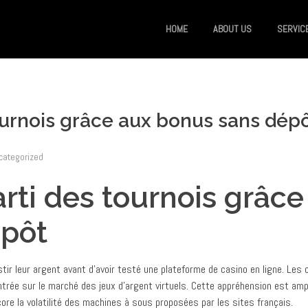
HOME
ABOUT US
SERVIC
tournois grâce aux bonus sans dép
categorized
arti des tournois grâce
épôt
tir leur argent avant d’avoir testé une plateforme de casino en ligne. Les 
’entrée sur le marché des jeux d’argent virtuels. Cette appréhension est ampl
core la volatilité des machines à sous proposées par les sites français.