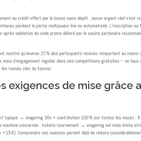
ent au crédit offert par le bonus sans dépôt : aucun argent réel n’est re
taires pendant la partie multijoueur live ou automatisée. L’inscription se f
eur après validation du code promo délivré par le casino partenaire recomma
nt montré qu’environ 27 % des participants novices remportent au moins u
eux mois d’engagement régulier dans ces compétitions gratuites – ce taux 
 les rounds clés du tournoi.
es exigences de mise grâce 
redit typique → wagering 30x + contribution 100 % sur toutes les mises ; 
la machine concernée ; tickets tournament → wagering nul mais limite str
 =15 €). Comprendre ces nuances permet déjà de réduire considérablement