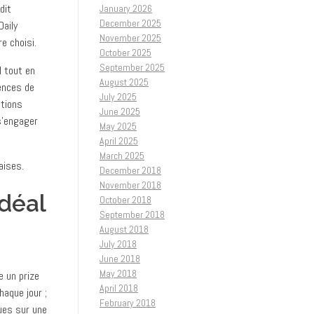
dit
January 2026
December 2025
Daily
November 2025
e choisi.
October 2025
September 2025
l tout en
August 2025
gences de
July 2025
ctions
June 2025
s’engager
May 2025
April 2025
March 2025
aises.
December 2018
November 2018
idéal
October 2018
September 2018
August 2018
July 2018
June 2018
May 2018
e un prize
April 2018
haque jour ;
February 2018
ues sur une