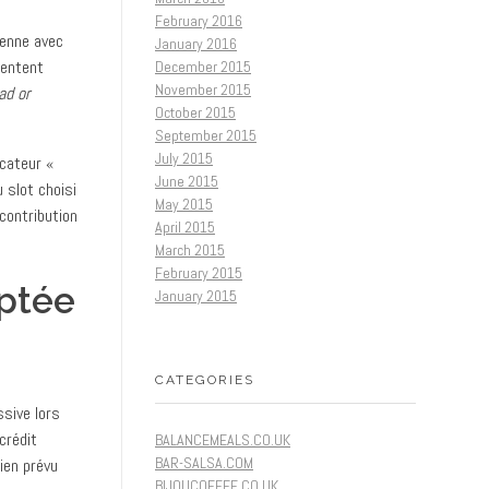
February 2016
éenne avec
January 2016
mentent
December 2015
November 2015
ad or
October 2015
September 2015
July 2015
licateur «
June 2015
 slot choisi
May 2015
contribution
April 2015
March 2015
February 2015
aptée
January 2015
CATEGORIES
ssive lors
crédit
BALANCEMEALS.CO.UK
BAR-SALSA.COM
ien prévu
BIJOUCOFFEE.CO.UK