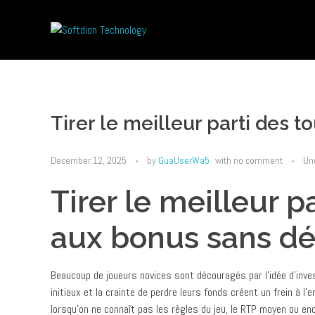
Softdion Technology
Website Design, Branding, Digital Marketing
Tirer le meilleur parti des 
December 12, 2025
by
GuaUserWa5
with
no comment
Un
Tirer le meilleur p
aux bonus sans d
Beaucoup de joueurs novices sont découragés par l’idée d’inves
initiaux et la crainte de perdre leurs fonds créent un frein à l
lorsqu’on ne connaît pas les règles du jeu, le RTP moyen ou en