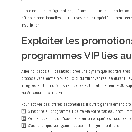
Ces cinq acteurs figurent régulièrement parmi nos top listes 
offres promotionnelles attractives ciblant spécifiquement ce
inscription.
Exploiter les promotio
programmes VIP liés au
Allier no‑deposit + cashback crée une dynamique additive très 
proposé varie entre 5 % et 15 % du turnover réalisé durant l’é
intégrés au tournoi Vous récupérez automatiquement €30 supp
via Associ­ations Info.Fr .
Pour activer ces offres secondaires il suffit généralement tro
1️⃣ S’inscrire au programme fidélité via votre tableau profil 
2️⃣ Vérifier que l’option “cashback automatique” est cochée 
3️⃣ S’assurer que vos gains dépassent légèrement le seuil min