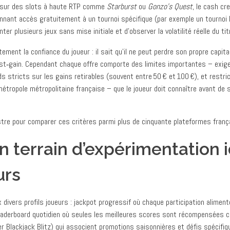
és sur des slots à haute RTP comme
Starburst
ou
Gonzo’s Quest
, le cash cre
nnant accès gratuitement à un tournoi spécifique (par exemple un tournoi 
 plusieurs jeux sans mise initiale et d’observer la volatilité réelle du titr
ent la confiance du joueur : il sait qu’il ne peut perdre son propre capita
 post‑gain. Cependant chaque offre comporte des limites importantes – exi
 stricts sur les gains retirables (souvent entre 50 € et 100 €), et restri
tropole métropolitaine française – que le joueur doit connaître avant de 
stre pour comparer ces critères parmi plus de cinquante plateformes franç
un terrain d’expérimentation 
urs
divers profils joueurs : jackpot progressif où chaque participation aliment
leaderboard quotidien où seules les meilleures scores sont récompensées c
 Blackjack Blitz) qui associent promotions saisonnières et défis spécifiq