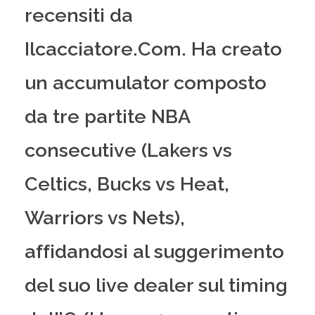
recensiti da
Ilcacciatore.Com. Ha creato
un accumulator composto
da tre partite NBA
consecutive (Lakers vs
Celtics, Bucks vs Heat,
Warriors vs Nets),
affidandosi al suggerimento
del suo live dealer sul timing