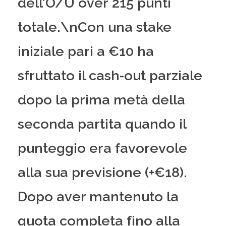
dell’O/U over 215 punti
totale.\nCon una stake
iniziale pari a €10 ha
sfruttato il cash‑out parziale
dopo la prima metà della
seconda partita quando il
punteggio era favorevole
alla sua previsione (+€18).
Dopo aver mantenuto la
quota completa fino alla