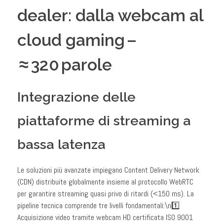
dealer: dalla webcam al
cloud gaming –
≈ 320 parole
Integrazione delle
piattaforme di streaming a
bassa latenza
Le soluzioni più avanzate impiegano Content Delivery Network
(CDN) distribuite globalmente insieme al protocollo WebRTC
per garantire streaming quasi privo di ritardi (<150 ms). La
pipeline tecnica comprende tre livelli fondamentali:\n1️⃣
Acquisizione video tramite webcam HD certificata ISO 9001