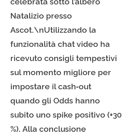
celebrata sotto l’albero
Natalizio presso
Ascot.\nUtilizzando la
funzionalità chat video ha
ricevuto consigli tempestivi
sul momento migliore per
impostare il cash‑out
quando gli Odds hanno
subito uno spike positivo (+30
%). Alla conclusione