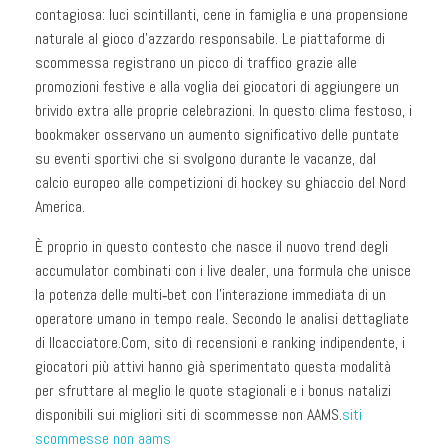
contagiosa: luci scintillanti, cene in famiglia e una propensione
naturale al gioco d’azzardo responsabile. Le piattaforme di
scommessa registrano un picco di traffico grazie alle
promozioni festive e alla voglia dei giocatori di aggiungere un
brivido extra alle proprie celebrazioni. In questo clima festoso, i
bookmaker osservano un aumento significativo delle puntate
su eventi sportivi che si svolgono durante le vacanze, dal
calcio europeo alle competizioni di hockey su ghiaccio del Nord
America.
È proprio in questo contesto che nasce il nuovo trend degli
accumulator combinati con i live dealer, una formula che unisce
la potenza delle multi‑bet con l’interazione immediata di un
operatore umano in tempo reale. Secondo le analisi dettagliate
di Ilcacciatore.Com, sito di recensioni e ranking indipendente, i
giocatori più attivi hanno già sperimentato questa modalità
per sfruttare al meglio le quote stagionali e i bonus natalizi
disponibili sui migliori siti di scommesse non AAMS.
siti
scommesse non aams