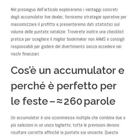
Nel prosieguo dell’articolo esploreremo i vantaggi concreti
degli accumulator live dealer, forniremo strategie operative per
massimizzare il profitto e presenteremo dati statistici sul
volume delle puntate natalizie. Troverete inoltre una checklist
pratica per scegliere il miglior bookmaker non AAMS e consigli
responsabili per godere del divertimento senza eccedere nei
rischi finanziari.
Cos’è un accumulator e
perché è perfetto per
le feste – ≈ 260 parole
Un accumulator è una scommessa multipla che combina due o
più selezioni in un unico biglietto; tutte le previsioni devono
risultare corrette affinché la puntata sia vincente. Questa