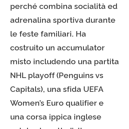
perché combina socialità ed
adrenalina sportiva durante
le feste familiari. Ha
costruito un accumulator
misto includendo una partita
NHL playoff (Penguins vs
Capitals), una sfida UEFA
Women’s Euro qualifier e
una corsa ippica inglese