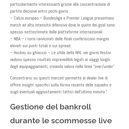
particolarmente interessanti grazie alla concentrazione di
partite decisive entro pochi giorni:
– Calcio europeo – Bundesliga e Premier League presentano
match ad alta intensità difensiva dove le quote dei goal sono
spesso sottostimate dalle piattaforme internazionali;
– NBA – I turni ravvicinati delle finali conferiscono margini
elevati sui punti totali e sui spread;
– Hockey su ghiaccio – Le sfide della NHL nei giorni festivi
vedono spesso risultati imprevedibili legati ai viaggi lunghi
degli equipaggiamenti, creando valore nelle linee “over/under”.
Concentrarsi su questi mercati permette ai dealer live di
offrire insight specifici sulla forma recente delle squadre e
sugli eventuali aggiustamenti tattici dell’ultimo minuto.“
Gestione del bankroll
durante le scommesse live