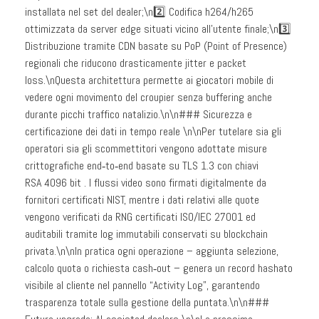
installata nel set del dealer;\n2️⃣ Codifica h264/h265
ottimizzata da server edge situati vicino all’utente finale;\n3️⃣
Distribuzione tramite CDN basate su PoP (Point of Presence)
regionali che riducono drasticamente jitter e packet
loss.\nQuesta architettura permette ai giocatori mobile di
vedere ogni movimento del croupier senza buffering anche
durante picchi traffico natalizio.\n\n### Sicurezza e
certificazione dei dati in tempo reale \n\nPer tutelare sia gli
operatori sia gli scommettitori vengono adottate misure
crittografiche end‑to‑end basate su TLS 1.3 con chiavi
RSA 4096 bit . I flussi video sono firmati digitalmente da
fornitori certificati NIST, mentre i dati relativi alle quote
vengono verificati da RNG certificati ISO/IEC 27001 ed
auditabili tramite log immutabili conservati su blockchain
privata.\n\nIn pratica ogni operazione – aggiunta selezione,
calcolo quota o richiesta cash‑out – genera un record hashato
visibile al cliente nel pannello “Activity Log”, garantendo
trasparenza totale sulla gestione della puntata.\n\n###