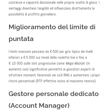
costanza e capacità decisionale nelle proprie scelte di gioco. I
vantaggi diventano tangibili ed influenzano direttamente la
possibilità di profitto giornaliero.
Miglioramento del limite di
puntata
I limiti massimi passano da € 500 per giro tipico dei livelli
inferiori a € 5 000 sui tavoli della roulette live e fino a
€ 10 000 sulle slot progressive come
Mega Moolah
. Un
aumento così significativo permette ai giocatori esperti di
sfruttare momenti favorevoli nei cicli RNG e aumentare i propri
ritorni percentuali (RTP effettivo vicino al massimo teorico).
Gestore personale dedicato
(Account Manager)