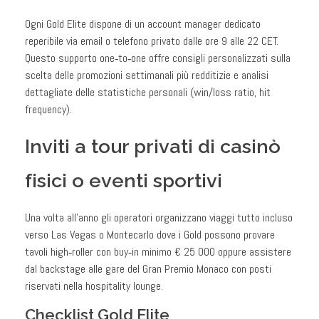
Ogni Gold Elite dispone di un account manager dedicato
reperibile via email o telefono privato dalle ore 9 alle 22 CET.
Questo supporto one‑to‑one offre consigli personalizzati sulla
scelta delle promozioni settimanali più redditizie e analisi
dettagliate delle statistiche personali (win/loss ratio, hit
frequency).
Inviti a tour privati di casinò
fisici o eventi sportivi
Una volta all’anno gli operatori organizzano viaggi tutto incluso
verso Las Vegas o Montecarlo dove i Gold possono provare
tavoli high‑roller con buy‑in minimo € 25 000 oppure assistere
dal backstage alle gare del Gran Premio Monaco con posti
riservati nella hospitality lounge.
Checklist Gold Elite