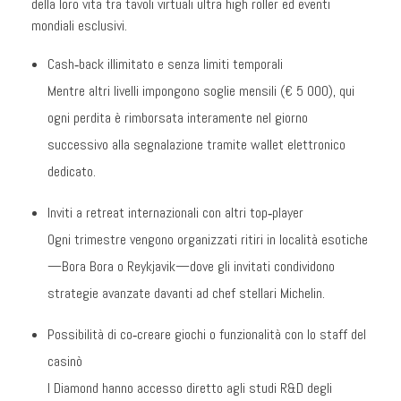
della loro vita tra tavoli virtuali ultra high roller ed eventi
mondiali esclusivi.
Cash‑back illimitato e senza limiti temporali
Mentre altri livelli impongono soglie mensili (€ 5 000), qui
ogni perdita è rimborsata interamente nel giorno
successivo alla segnalazione tramite wallet elettronico
dedicato.
Inviti a retreat internazionali con altri top‑player
Ogni trimestre vengono organizzati ritiri in località esotiche
—Bora Bora o Reykjavik—dove gli invitati condividono
strategie avanzate davanti ad chef stellari Michelin.
Possibilità di co‑creare giochi o funzionalità con lo staff del
casinò
I Diamond hanno accesso diretto agli studi R&D degli