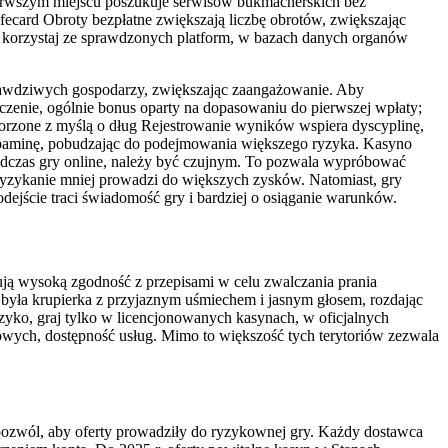
ierwszym miejscu poszukuje serwisów bukmacherskich bez
fecard Obroty bezpłatne zwiększają liczbę obrotów, zwiększając
, korzystaj ze sprawdzonych platform, w bazach danych organów
 prawdziwych gospodarzy, zwiększając zaangażowanie. Aby
zenie, ogólnie bonus oparty na dopasowaniu do pierwszej wpłaty;
worzone z myślą o dług Rejestrowanie wyników wspiera dyscyplinę,
dopaminę, pobudzając do podejmowania większego ryzyka. Kasyno
Podczas gry online, należy być czujnym. To pozwala wypróbować
e ryzykanie mniej prowadzi do większych zysków. Natomiast, gry
odejście traci świadomość gry i bardziej o osiąganie warunków.
ją wysoką zgodność z przepisami w celu zwalczania prania
i była krupierka z przyjaznym uśmiechem i jasnym głosem, rozdając
zyko, graj tylko w licencjonowanych kasynach, w oficjalnych
owych, dostępność usług. Mimo to większość tych terytoriów zezwala
 pozwól, aby oferty prowadziły do ryzykownej gry. Każdy dostawca