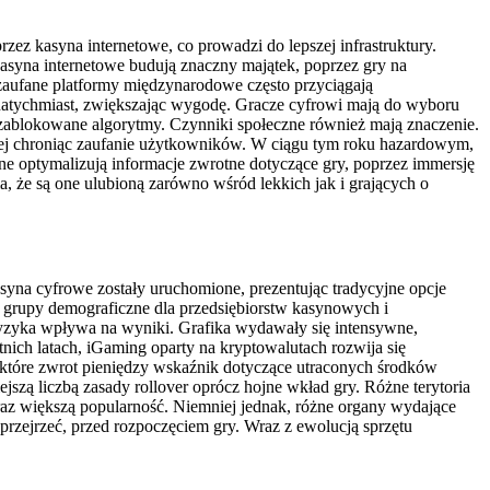
zez kasyna internetowe, co prowadzi do lepszej infrastruktury.
asyna internetowe budują znaczny majątek, poprzez gry na
 zaufane platformy międzynarodowe często przyciągają
 natychmiast, zwiększając wygodę. Gracze cyfrowi mają do wyboru
ą zablokowane algorytmy. Czynniki społeczne również mają znaczenie.
wej chroniąc zaufanie użytkowników. W ciągu tym roku hazardowym,
ne optymalizują informacje zwrotne dotyczące gry, poprzez immersję
, że są one ulubioną zarówno wśród lekkich jak i grających o
asyna cyfrowe zostały uruchomione, prezentując tradycyjne opcje
 grupy demograficzne dla przedsiębiorstw kasynowych i
yzyka wpływa na wyniki. Grafika wydawały się intensywne,
nich latach, iGaming oparty na kryptowalutach rozwija się
które zwrot pieniędzy wskaźnik dotyczące utraconych środków
jszą liczbą zasady rollover oprócz hojne wkład gry. Różne terytoria
az większą popularność. Niemniej jednak, różne organy wydające
przejrzeć, przed rozpoczęciem gry. Wraz z ewolucją sprzętu