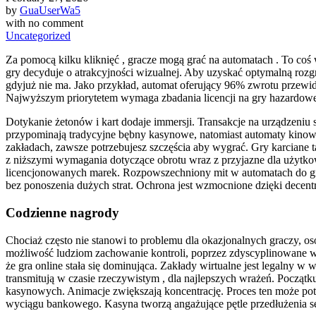
by
GuaUserWa5
with
no comment
Uncategorized
Za pomocą kilku kliknięć , gracze mogą grać na automatach . To co
gry decyduje o atrakcyjności wizualnej. Aby uzyskać optymalną roz
gdyjuż nie ma. Jako przykład, automat oferujący 96% zwrotu przewid
Najwyższym priorytetem wymaga zbadania licencji na gry hazardowe
Dotykanie żetonów i kart dodaje immersji. Transakcje na urządzeni
przypominają tradycyjne bębny kasynowe, natomiast automaty kinowe
zakładach, zawsze potrzebujesz szczęścia aby wygrać. Gry karciane ta
z niższymi wymagania dotyczące obrotu wraz z przyjazne dla użytk
licencjonowanych marek. Rozpowszechniony mit w automatach do gry
bez ponoszenia dużych strat. Ochrona jest wzmocnione dzięki decen
Codzienne nagrody
Chociaż często nie stanowi to problemu dla okazjonalnych graczy, 
możliwość ludziom zachowanie kontroli, poprzez zdyscyplinowane 
że gra online stała się dominująca. Zakłady wirtualne jest legalny 
transmitują w czasie rzeczywistym , dla najlepszych wrażeń. Początku
kasynowych. Animacje zwiększają koncentrację. Proces ten może pot
wyciągu bankowego. Kasyna tworzą angażujące pętle przedłużenia s