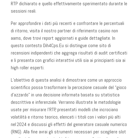
RTP dichiarato e quello effettivamente sperimentato durante le
sessioni reali.
Per approfondire i dati più recenti e confrontare le percentuali
di ritorno, visita il nostro partner di riferimento casino non
aams, dove trovi report aggiornati e guide dettagliate. In
questo contesto Dih4Cps.Eu si distingue come sito di
recensioni indipendenti che aggrega risultati di audit certificati
e li presenta con grafici interattivi utili sia ai principianti sia ai
high roller esperti.
L’obiettivo di questa analisi è dimostrare come un approccio
scientifico possa trasformare la percezione casuale del “gioco
d’azzardo” in una decisione informata basata su statistica
descrittiva e inferenziale. Verranno illustrate le metodologie
usate per misurare l’RTP, presentati modelli che incrociano
volatilità e ritorno teorico, elencati i titoli con i valori più alti
nel 2024 e discussi gli effetti del generatore casuale numerico
(RNG). Alla fine avrai gli strumenti necessari per scegliere slot