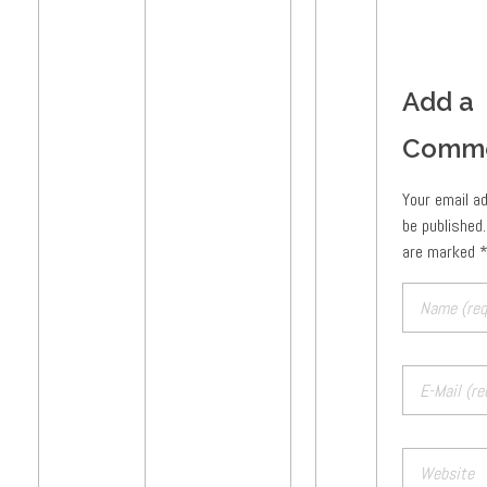
Add a
Comm
Your email ad
be published.
are marked 