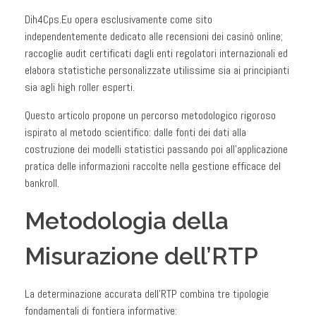
Dih4Cps.Eu opera esclusivamente come sito
independentemente dedicato alle recensioni dei casinò online;
raccoglie audit certificati dagli enti regolatori internazionali ed
elabora statistiche personalizzate utilissime sia ai principianti
sia agli high roller esperti.
Questo articolo propone un percorso metodologico rigoroso
ispirato al metodo scientifico: dalle fonti dei dati alla
costruzione dei modelli statistici passando poi all’applicazione
pratica delle informazioni raccolte nella gestione efficace del
bankroll.
Metodologia della
Misurazione dell’RTP
La determinazione accurata dell’RTP combina tre tipologie
fondamentali di fontiera informative: