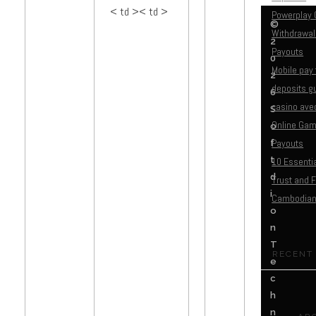
< td >< td >
Powerplay 
©
Withdrawal
2
Payouts
0
Mobile pay 
2
deposits gu
6
casino ave
S
Online Gam
o
Payouts
f
t
10 Essentia
d
Trust and F
i
Cambodia
o
n
T
RECENT
e
c
h
n