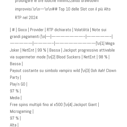
prolungare le ore ludiche minimizzando drawdown
improvvisi.\n\n—\n\n## Top 10 delle Slot con il più Alto
RTP nel 2024
| # | Gioco | Provider | RTP dichiarato | Volatilità | Note sui
grandi pagamenti |\n|—|———————–|—————–|
—————|————–|—————————|\n|1| Mega
Joker | NetEnt | 99 % | Bassa | Jackpot progressivo attivabile
via supermeter mode |\n|2| Blood Suckers | NetEnt | 98 % |
Bassa |
Payout costante su simbolo vampiro wild |\n|3| Ooh Aah! Clown
Party |
Play’n GO |
97 % |
Media |
Free spins multipli fino al x500 |\n|4| Jackpot Giant |
Microgaming |
97 % |
Alta |