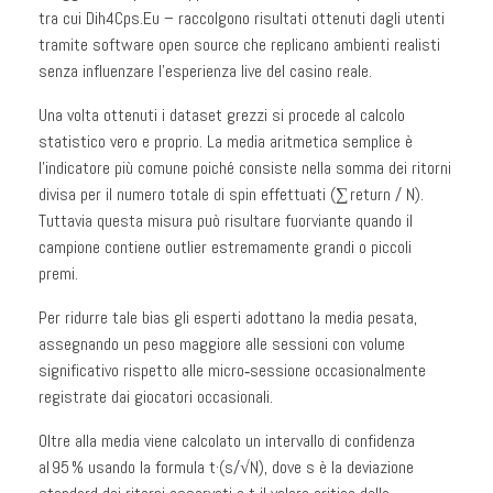
tra cui Dih4Cps.Eu – raccolgono risultati ottenuti dagli utenti
tramite software open source che replicano ambienti real­isti
senza influenzare l’esperienza live del casino reale.
Una volta ottenuti i dataset grezzi si procede al calcolo
statistico vero e proprio. La media aritmetica semplice è
l’indicatore più comune poiché consiste nella somma dei ritorni
divisa per il numero totale di spin effettuati (∑ return / N).
Tuttavia questa misura può risultare fuorviante quando il
campione contiene outlier estremamente grandi o piccoli
premi.
Per ridurre tale bias gli esperti adottano la media pesata,
assegnando un peso maggiore alle sessioni con volume
significativo rispetto alle micro‑sessione occasionalmente
registrate dai giocatori occasionali.
Oltre alla media viene calcolato un intervallo di confidenza
al 95 % usando la formula t·(s/√N), dove s è la deviazione