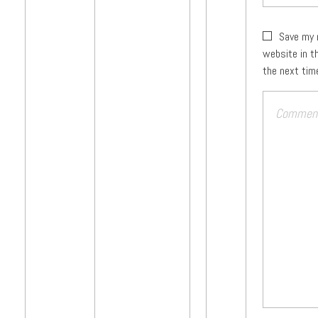
Save my 
website in t
the next tim