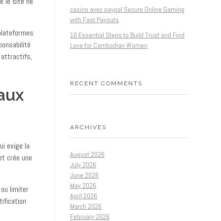
e le site ne
casino avec paypal Secure Online Gaming
with Fast Payouts
 plateformes
10 Essential Steps to Build Trust and Find
ponsabilité
Love for Cambodian Women
attractifs,
RECENT COMMENTS
 aux
ARCHIVES
i exige la
August 2026
et crée une
July 2026
June 2026
May 2026
ou limiter
April 2026
ification
March 2026
February 2026