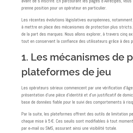
avant de s’inscrire. En parcourant les pages d’Allrecipes, vou
prenne position pour un opérateur en particulier.
Les récentes évolutions législatives européennes, notamment l
à mettre en place des mécanismes de protection plus stricts. 
de la part des marques. Nous allons explorer, à travers cinq a
tout en conservant la confiance des utilisateurs grâce à des
1. Les mécanismes de pr
plateformes de jeu
Les opérateurs sérieux commencent par une vérification d’âg
présentation d’une pièce d’identité et d’un justificatif de dom
base de données fiable pour le suivi des comportements à risq
Par la suite, les plateformes offrent des outils de limitation p
chaque mise à 5 €. Ces seuils sont modifiables à tout moment 
par e‑mail ou SMS, assurant ainsi une visibilité totale.