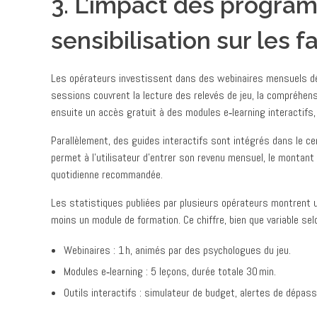
3. L’impact des progra
sensibilisation sur les f
Les opérateurs investissent dans des webinaires mensuels dédi
sessions couvrent la lecture des relevés de jeu, la compréhens
ensuite un accès gratuit à des modules e‑learning interactifs,
Parallèlement, des guides interactifs sont intégrés dans le cen
permet à l’utilisateur d’entrer son revenu mensuel, le montant 
quotidienne recommandée.
Les statistiques publiées par plusieurs opérateurs montrent 
moins un module de formation. Ce chiffre, bien que variable selo
Webinaires : 1 h, animés par des psychologues du jeu.
Modules e‑learning : 5 leçons, durée totale 30 min.
Outils interactifs : simulateur de budget, alertes de dépas