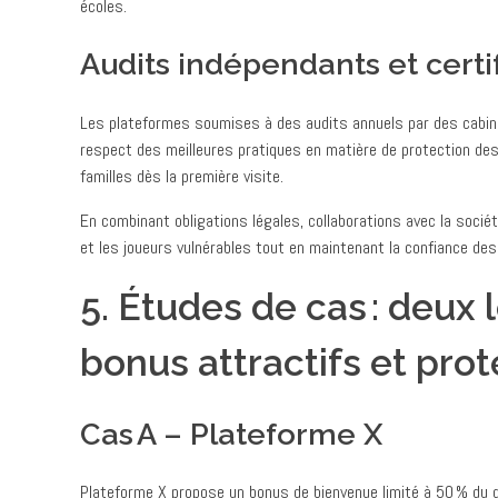
écoles.
Audits indépendants et certi
Les plateformes soumises à des audits annuels par des cabine
respect des meilleures pratiques en matière de protection des 
familles dès la première visite.
En combinant obligations légales, collaborations avec la sociét
et les joueurs vulnérables tout en maintenant la confiance d
5. Études de cas : deux 
bonus attractifs et prot
Cas A – Plateforme X
Plateforme X propose un bonus de bienvenue limité à 50 % du d