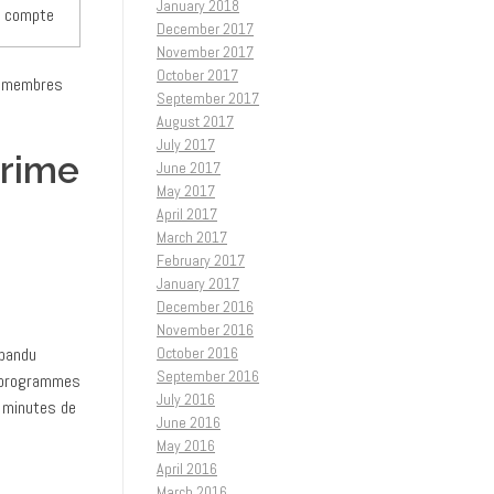
January 2018
u compte
December 2017
November 2017
October 2017
rs membres
September 2017
August 2017
July 2017
 rime
June 2017
May 2017
April 2017
March 2017
February 2017
January 2017
December 2016
November 2016
October 2016
épandu
September 2016
ns programmes
July 2016
0 minutes de
June 2016
May 2016
April 2016
March 2016